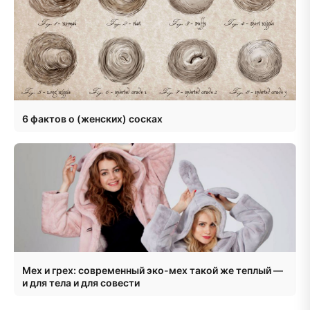
6 фактов о (женских) сосках
Мех и грех: современный эко-мех такой же теплый —
и для тела и для совести