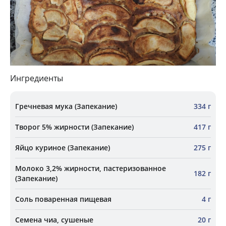
Ингредиенты
Гречневая мука (Запекание)
334 г
Творог 5% жирности (Запекание)
417 г
Яйцо куриное (Запекание)
275 г
Молоко 3,2% жирности, пастеризованное
182 г
(Запекание)
Соль поваренная пищевая
4 г
Семена чиа, сушеные
20 г