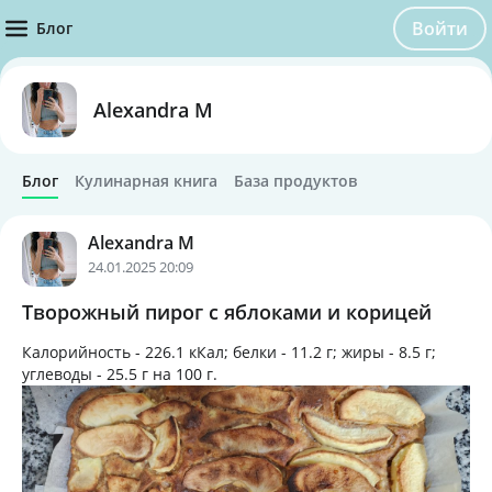
Войти
Блог
Alexandra M
Блог
Кулинарная книга
База продуктов
Alexandra M
24.01.2025 20:09
Творожный пирог с яблоками и корицей
Калорийность -
226.1 кКал
; белки -
11.2 г
; жиры -
8.5 г
;
углеводы -
25.5 г
на
100 г
.