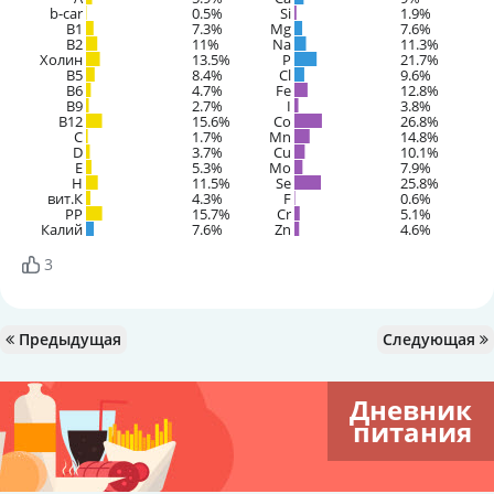
b-car
0.5%
Si
1.9%
В1
7.3%
Mg
7.6%
B2
11%
Na
11.3%
Холин
13.5%
P
21.7%
B5
8.4%
Cl
9.6%
B6
4.7%
Fe
12.8%
B9
2.7%
I
3.8%
B12
15.6%
Co
26.8%
C
1.7%
Mn
14.8%
D
3.7%
Cu
10.1%
E
5.3%
Mo
7.9%
H
11.5%
Se
25.8%
вит.К
4.3%
F
0.6%
PP
15.7%
Cr
5.1%
Калий
7.6%
Zn
4.6%
3
Предыдущая
Следующая
Дневник
питания